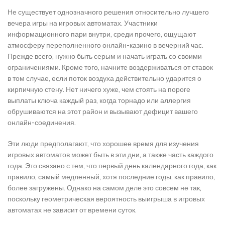
Не существует однозначного решения относительно лучшего
вечера игры на игровых автоматах. Участники
информационного пари внутри, среди прочего, ощущают
атмосферу переполненного онлайн-казино в вечерний час.
Прежде всего, нужно быть серым и начать играть со своими
ограничениями. Кроме того, начните воздерживаться от ставок
в том случае, если поток воздуха действительно ударится о
кирпичную стену. Нет ничего хуже, чем стоять на пороге
выплаты ключа каждый раз, когда торнадо или аллергия
обрушиваются на этот район и вызывают дефицит вашего
онлайн-соединения.
Эти люди предполагают, что хорошее время для изучения
игровых автоматов может быть в эти дни, а также часть каждого
года. Это связано с тем, что первый день календарного года, как
правило, самый медленный, хотя последние годы, как правило,
более загружены. Однако на самом деле это совсем не так,
поскольку геометрическая вероятность выигрыша в игровых
автоматах не зависит от времени суток.