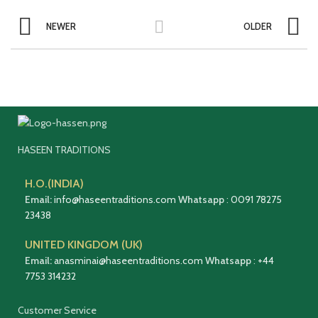
NEWER
OLDER
HASEEN TRADITIONS
H.O.(INDIA)
Email:
info@haseentraditions.com
Whatsapp
:
0091 78275
23438
UNITED KINGDOM (UK)
Email:
anasminai@haseentraditions.com
Whatsapp
:
+44
7753 314232
Customer Service