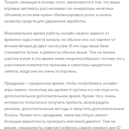
Теория, лежащая в основе этого, заключается в том, что ваши
игровые автоматы рассчитывают на генераторы нечетных
объемов, если вам нужно сбалансировать успех и начать
нехватку средств для удержания заработка.
Максимальное время работы онлайн-казино зависит от
времени года и места начала, но обычно оно составляет от
восьми вечера до двух часов утра. В эти годы ваша база
становится лучше, а джекпоты обычно выше. Тем не менее,
участие в игре в это время также нецелесообразно, потому что у
участников появляются признаки и симптомы кредитного
лимита, когда они не очень осторожны.
Праздники — прекрасное время, чтобы попробовать онлайн-
игры казино, поскольку мы далеки от рутины и у нас еще есть
дополнительное дополнительное время. Кроме того, очень
интересно попытаться получить прибыль, вознаградить
рекламу, дополнительные методы и запустить дополнительные
бонусы. Кроме того, праздники, такие как отпуск, имеют
большую вероятность проиграть ключевой джекпот. Тем не
менее, специалисты советуют избегать самого первого дня 12-