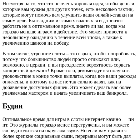
Несмотря на то, что это не очень хорошая идея, чтобы деньги,
которые вам нужны для других точек, есть несколько тактик,
которые могут помочь вам улучшить ваши онлайн-ставки на
самом деле. Быть одним из самых важных всегда значит
работать не в оптимальное время, знаете ли вы, когда мы
гораздо меньше играем в действие. Это может привести к
небольшому ожиданию в течение всей эпохи, а также к
увеличению шансов на победу.
В том числе, утренние слоты – это взрыв, чтобы попробовать,
потому что большинство людей просто отдыхают или,
возможно, в церкви, и вы преодолеете вероятность сорвать
конкретный джекпот! Кроме того, рекомендуется получать
удовольствие в конце точки выплаты, когда все ваши расходы
оплачены, и поэтому на вас не так сильно давят, как на
добавление доступных фишек. Это может сделать вас более
уважаемым мастером и начать увеличивать ваш банкролл.
Будни
Оптимальное время для игры в слоты интернет-казино — пн-
пт. Это журналы гораздо менее перегружены, и вы можете
сосредоточиться на округлом звуке. Но если вам нравятся
более крепкие социальные связи, перерывы могут быть для